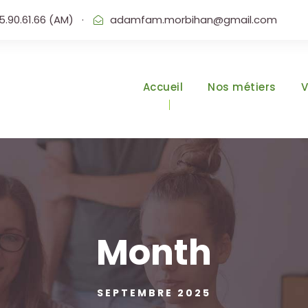
45.90.61.66 (AM)
·
adamfam.morbihan@gmail.com
Accueil
Nos métiers
V
Month
SEPTEMBRE 2025