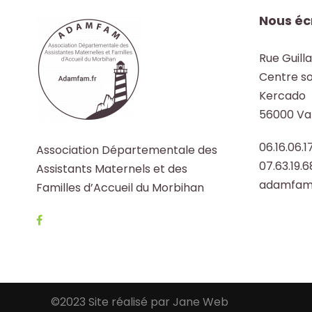
Nous éc
Rue Guill
Centre so
Kercado
56000 Va
06.16.06.1
Association Départementale des
07.63.19.
Assistants Maternels et des
adamfam
Familles d’Accueil du Morbihan
©2023 Site réalisé par Jane Web